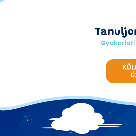
Tanuljo
Gyakorlati
KÜL
Ü