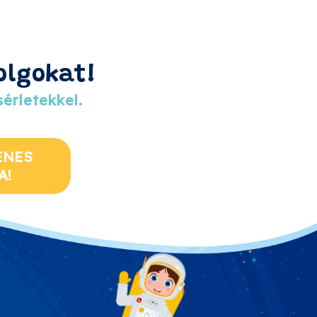
olgokat!
érletekkel.
ENES
A!