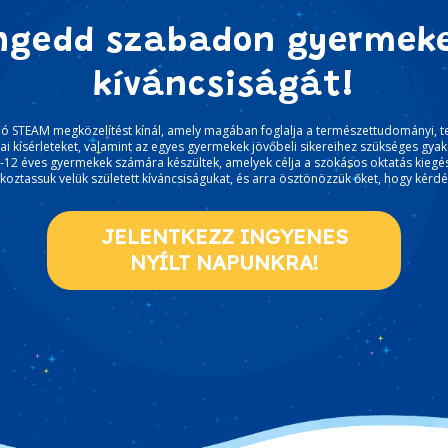
ngedd szabadon gyermek
kíváncsiságát!
ló STEAM megközelítést kínál, amely magában foglalja a természettudományi, t
i kísérleteket, valamint az egyes gyermekek jövőbeli sikereihez szükséges gyako
3-12 éves gyermekek számára készültek, amelyek célja a szokásos oktatás kiegés
koztassuk velük született kíváncsiságukat, és arra ösztönözzük őket, hogy kérdé
JELENTKEZZ INGYENES
NYÍLT NAPUNKRA!