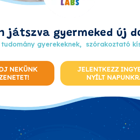
n játszva gyermeked új d
 tudomány gyerekeknek, szórakoztató kís
DJ NEKÜNK
JELENTKEZZ INGY
ZENETET!
NYÍLT NAPUNKR