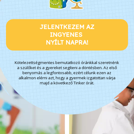
JELENTKEZEM AZ
INGYENES
NYÍLT NAPRA!
Kötelezettségmentes bemutatkozó óránkkal szeretnénk
a szülőket és a gyereket segíteni a döntésben. Az első
benyomás a legfontosabb, ezért célunk ezen az
alkalmon elérni azt, hogy a gyermek izgatottan várja
majd a következő Tinker órát.