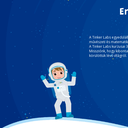
E
A Tinker Labs egyedülál
művészeti és matematika
A Tinker Labs kurzusai 
Missziónk, hogy kibonta
körülöttük lévő világról.