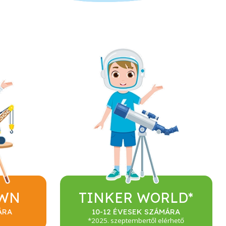
OWN
TINKER WORLD*
ÁRA
10-12 ÉVESEK SZÁMÁRA
*2025. szeptembertől elérhető