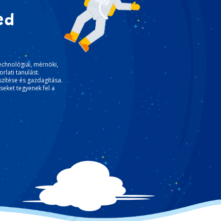
ed
echnológiai, mérnöki,
rlati tanulást.
zítése és gazdagítása.
seket tegyenek fel a