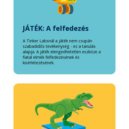
JÁTÉK: A felfedezés
A Tinker Labsnál a játék nem csupán
szabadidős tevékenység - ez a tanulás
alapja. A játék elengedhetetlen eszköze a
fiatal elmék felfedezésének és
kisérletezésének.