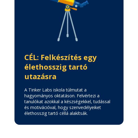
CÉL: Felkészítés egy
élethosszig tartó
utazásra
A Tinker Labs iskola túlmutat a
hagyományos oktatáson. Felvértezi a
tanulókat azokkal a készségekkel, tudással
és motivációval, hogy szenvedélyeiket
élethosszig tartó céllá alakítsák.