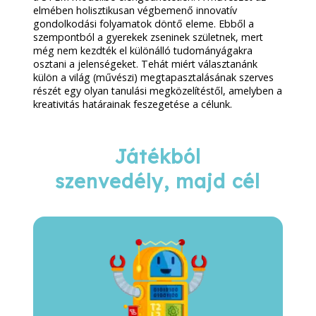
elmében holisztikusan végbemenő innovatív
gondolkodási folyamatok döntő eleme. Ebből a
szempontból a gyerekek zseninek születnek, mert
még nem kezdték el különálló tudományágakra
osztani a jelenségeket. Tehát miért választanánk
külön a világ (művészi) megtapasztalásának szerves
részét egy olyan tanulási megközelítéstől, amelyben a
kreativitás határainak feszegetése a célunk.
Játékból
szenvedély, majd cél