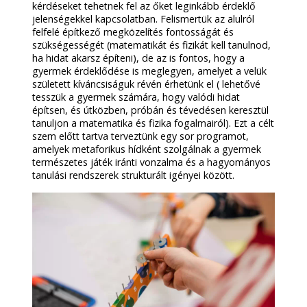
kérdéseket tehetnek fel az őket leginkább érdeklő
jelenségekkel kapcsolatban. Felismertük az alulról
felfelé építkező megközelítés fontosságát és
szükségességét (matematikát és fizikát kell tanulnod,
ha hidat akarsz építeni), de az is fontos, hogy a
gyermek érdeklődése is meglegyen, amelyet a velük
született kíváncsiságuk révén érhetünk el ( lehetővé
tesszük a gyermek számára, hogy valódi hidat
építsen, és útközben, próbán és tévedésen keresztül
tanuljon a matematika és fizika fogalmairól). Ezt a célt
szem előtt tartva terveztünk egy sor programot,
amelyek metaforikus hídként szolgálnak a gyermek
természetes játék iránti vonzalma és a hagyományos
tanulási rendszerek strukturált igényei között.