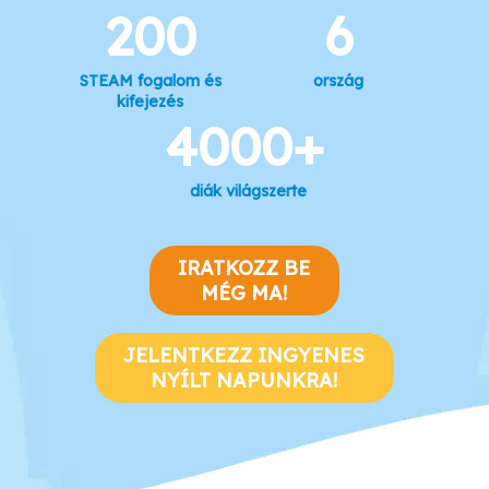
200
6
STEAM fogalom és
ország
kifejezés
4000+
diák világszerte
IRATKOZZ BE
MÉG MA!
JELENTKEZZ INGYENES
NYÍLT NAPUNKRA!