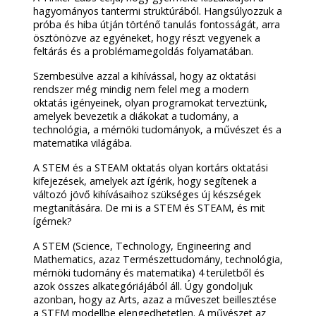
hagyományos tantermi struktúrából. Hangsúlyozzuk a
próba és hiba útján történő tanulás fontosságát, arra
ösztönözve az egyéneket, hogy részt vegyenek a
feltárás és a problémamegoldás folyamatában.
Szembesülve azzal a kihívással, hogy az oktatási
rendszer még mindig nem felel meg a modern
oktatás igényeinek, olyan programokat terveztünk,
amelyek bevezetik a diákokat a tudomány, a
technológia, a mérnöki tudományok, a művészet és a
matematika világába.
A STEM és a STEAM oktatás olyan kortárs oktatási
kifejezések, amelyek azt ígérik, hogy segítenek a
változó jövő kihívásaihoz szükséges új készségek
megtanítására. De mi is a STEM és STEAM, és mit
ígérnek?
A STEM (Science, Technology, Engineering and
Mathematics, azaz Természettudomány, technológia,
mérnöki tudomány és matematika) 4 területből és
azok összes alkategóriájából áll. Úgy gondoljuk
azonban, hogy az Arts, azaz a műveszet beillesztése
a STEM modellbe elengedhetetlen. A művészet az