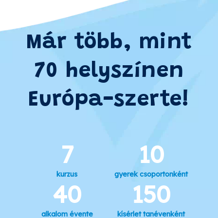
Már több, mint
70 helyszínen
Európa-szerte!
7
10
kurzus
gyerek csoportonként
40
150
alkalom évente
kísérlet tanévenként