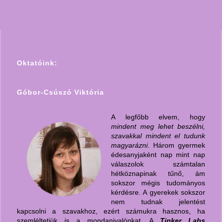
Oktatóink:
Góbor-Csúszó Viktória
A legfőbb elvem, hogy
mindent meg lehet beszélni,
szavakkal mindent el tudunk
magyarázni
. Három gyermek
édesanyjaként nap mint nap
válaszolok számtalan
hétköznapinak tűnő, ám
sokszor mégis tudományos
kérdésre. A gyerekek sokszor
nem tudnak jelentést
kapcsolni a szavakhoz, ezért számukra hasznos, ha
szemléltetjük is a mondanivalónkat. A
Tinker Labs