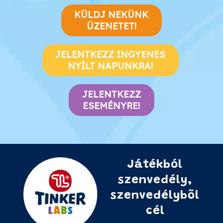
KÜLDJ NEKÜNK
ÜZENETET!
JELENTKEZZ INGYENES
NYÍLT NAPUNKRA!
JELENTKEZZ
ESEMÉNYRE!
Játékból
szenvedély,
szenvedélyből
cél