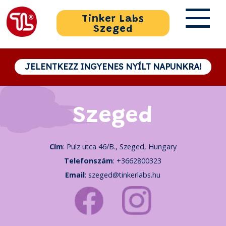
Tinker Labs
Szeged
JELENTKEZZ INGYENES NYÍLT NAPUNKRA!
Szeged
Cím
: Pulz utca 46/B., Szeged, Hungary
Telefonszám
:
+3662800323
Email
:
szeged@tinkerlabs.hu