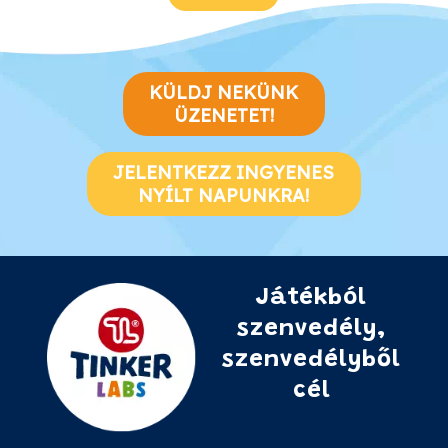
KÜLDJ NEKÜNK
ÜZENETET!
JELENTKEZZ INGYENES
NYÍLT NAPUNKRA!
Játékból
szenvedély,
szenvedélyből
cél