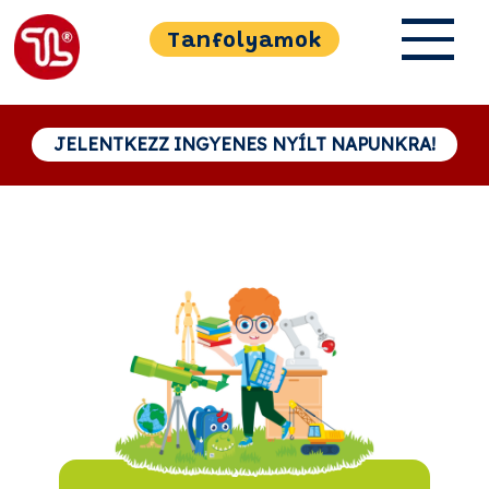
Tanfolyamok
JELENTKEZZ INGYENES NYÍLT NAPUNKRA!