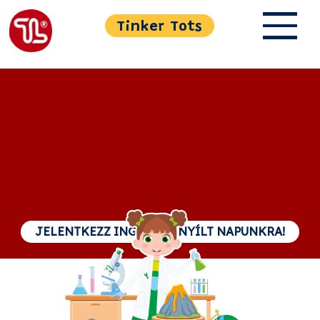
Tinker Tots
JELENTKEZZ INGYENES NYÍLT NAPUNKRA!