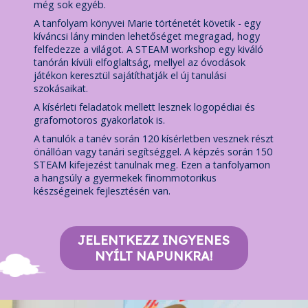
még sok egyéb.
A tanfolyam könyvei Marie történetét követik - egy
kíváncsi lány minden lehetőséget megragad, hogy
felfedezze a világot. A STEAM workshop egy kiváló
tanórán kívüli elfoglaltság, mellyel az óvodások
játékon keresztül sajátíthatják el új tanulási
szokásaikat.
A kísérleti feladatok mellett lesznek logopédiai és
grafomotoros gyakorlatok is.
A tanulók a tanév során 120 kísérletben vesznek részt
önállóan vagy tanári segítséggel. A képzés során 150
STEAM kifejezést tanulnak meg. Ezen a tanfolyamon
a hangsúly a gyermekek finommotorikus
készségeinek fejlesztésén van.
JELENTKEZZ INGYENES
NYÍLT NAPUNKRA!