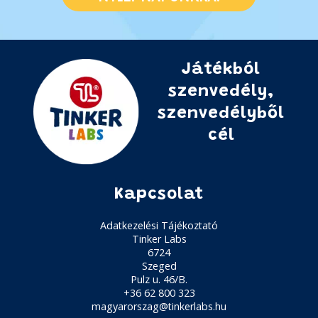
Játékból
szenvedély,
szenvedélyből
cél
Kapcsolat
Adatkezelési Tájékoztató
Tinker Labs
6724
Szeged
Pulz u. 46/B.
+36 62 800 323
magyarorszag@tinkerlabs.hu