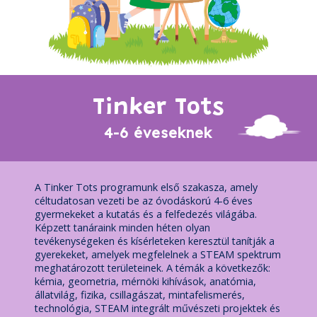
Tinker Tots
4-6 éveseknek
A Tinker Tots programunk első szakasza, amely
céltudatosan vezeti be az óvodáskorú 4-6 éves
gyermekeket a kutatás és a felfedezés világába.
Képzett tanáraink minden héten olyan
tevékenységeken és kísérleteken keresztül tanítják a
gyerekeket, amelyek megfelelnek a STEAM spektrum
meghatározott területeinek. A témák a következők:
kémia, geometria, mérnöki kihívások, anatómia,
állatvilág, fizika, csillagászat, mintafelismerés,
technológia, STEAM integrált művészeti projektek és